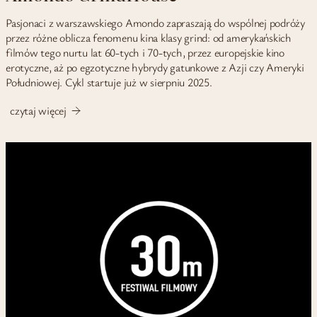
Pasjonaci z warszawskiego Amondo zapraszają do wspólnej podróży
przez różne oblicza fenomenu kina klasy grind: od amerykańskich
filmów tego nurtu lat 60-tych i 70-tych, przez europejskie kino
erotyczne, aż po egzotyczne hybrydy gatunkowe z Azji czy Ameryki
Południowej. Cykl startuje już w sierpniu 2025.
czytaj więcej