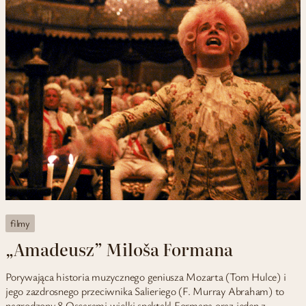
filmy
„Amadeusz” Miloša Formana
Porywająca historia muzycznego geniusza Mozarta (Tom Hulce) i
jego zazdrosnego przeciwnika Salieriego (F. Murray Abraham) to
nagrodzony 8 Oscarami wielki spektakl Formana oraz jeden z