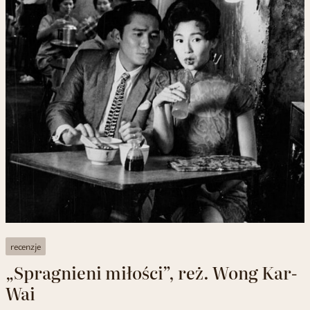
recenzje
„Spragnieni miłości”, reż. Wong Kar-
Wai