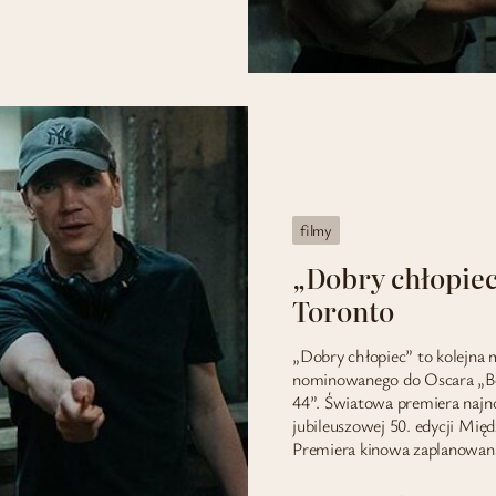
filmy
„Dobry chłopie
Toronto
„Dobry chłopiec” to kolejna
nominowanego do Oscara „Boż
44”. Światowa premiera najno
jubileuszowej 50. edycji Mi
Premiera kinowa zaplanowana