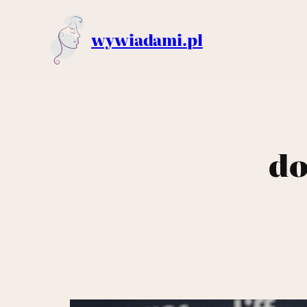
wywiadami.pl
do