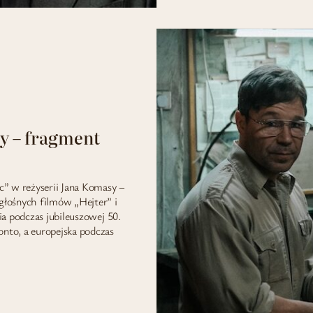
y – fragment
” w reżyserii Jana Komasy –
łośnych filmów „Hejter” i
a podczas jubileuszowej 50.
nto, a europejska podczas