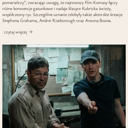
pomarańczy”, zwracając uwagę, że najnowszy film Komasy łączy
różne konwencje gatunkowe i nadaje klasyce Kubricka świeży,
współczesny rys. Szczególne uznanie zdobyły także aktorskie kreacje
Stephena Grahama, Andrei Riseborough oraz Ansona Boona.
czytaj więcej