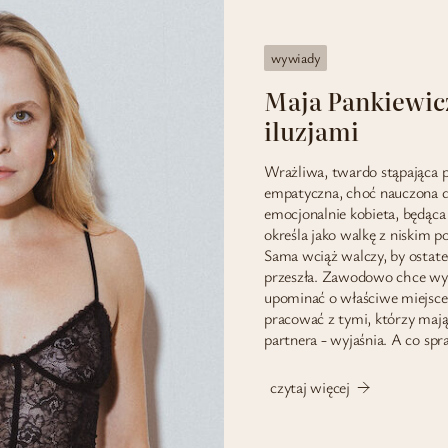
wywiady
Maja Pankiewicz
iluzjami
Wrażliwa, twardo stąpająca p
empatyczna, choć nauczona d
emocjonalnie kobieta, będąca s
określa jako walkę z niskim p
Sama wciąż walczy, by ostat
przeszła. Zawodowo chce wy
upominać o właściwe miejsce
pracować z tymi, którzy maj
partnera - wyjaśnia. A co spr
czytaj więcej