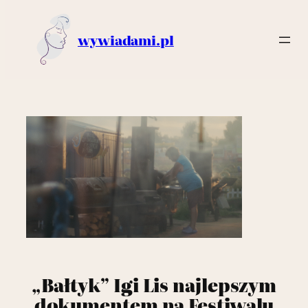
wywiadami.pl
Przejdź
do
treści
„Bałtyk” Igi Lis najlepszym
dokumentem na Festiwalu