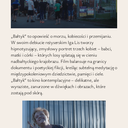
„Bałtyk” to opowieść o morzu, kobiecości i przemijaniu.
W swoim debiucie reżyserskim Iga Lis tworzy
hipnotyzujący, zmysłowy portret trzech kobiet – babci,
matki i córki – których losy splatają się w cieniu
nadbałtyckiego krajobrazu. Film balansuje na granicy
dokumentu i poetyckiej fikcji, kreśląc subtelną medytację o
międzypokoleniowym dziedzictwie, pamięci i ciele.
„Bałtyk” to kino kontemplacyjne – delikatne, ale
wyraziste, zanurzone w dźwiękach i obrazach, które
zostają pod skórą.