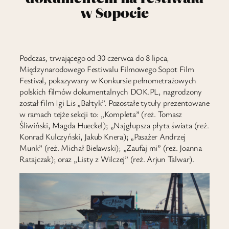
w Sopocie
Podczas, trwającego od 30 czerwca do 8 lipca,
Międzynarodowego Festiwalu Filmowego Sopot Film
Festival, pokazywany w Konkursie pełnometrażowych
polskich filmów dokumentalnych DOK.PL, nagrodzony
został film Igi Lis „Bałtyk”. Pozostałe tytuły prezentowane
w ramach tejże sekcji to: „Kompleta” (reż. Tomasz
Śliwiński, Magda Hueckel); „Najgłupsza płyta świata (reż.
Konrad Kulczyński, Jakub Knera); „Pasażer Andrzej
Munk” (reż. Michał Bielawski); „Zaufaj mi” (reż. Joanna
Ratajczak); oraz „Listy z Wilczej” (reż. Arjun Talwar).