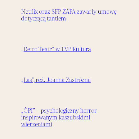
Netflix oraz SFP-ZAPA zawarły umowę
dotyczącą tantiem
„Retro Teatr” w TVP Kultura
„Las”, reż. Joanna Zastróżna
„ÒPI” – psychologiczny horror
inspirowanym kaszubskimi
wierzeniami