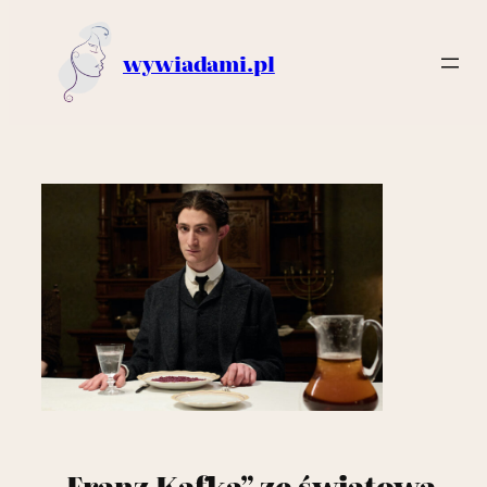
wywiadami.pl
Przejdź
do
treści
„Franz Kafka” ze światową