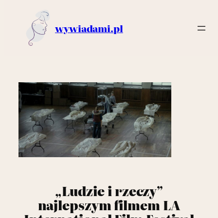
wywiadami.pl
Przejdź
do
treści
„Ludzie i rzeczy”
najlepszym filmem LA