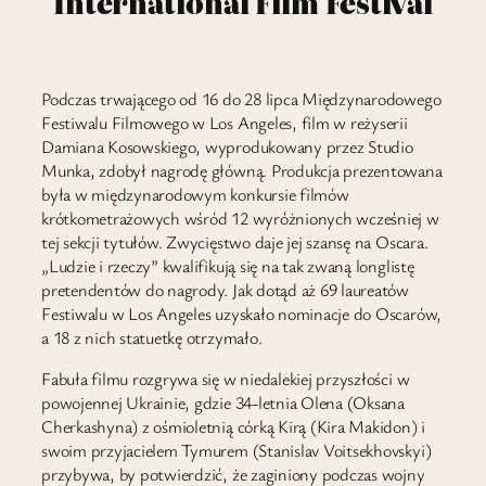
International Film Festival
Podczas trwającego od 16 do 28 lipca Międzynarodowego
Festiwalu Filmowego w Los Angeles, film w reżyserii
Damiana Kosowskiego, wyprodukowany przez Studio
Munka, zdobył nagrodę główną. Produkcja prezentowana
była w międzynarodowym konkursie filmów
krótkometrażowych wśród 12 wyróżnionych wcześniej w
tej sekcji tytułów. Zwycięstwo daje jej szansę na Oscara.
„Ludzie i rzeczy” kwalifikują się na tak zwaną longlistę
pretendentów do nagrody. Jak dotąd aż 69 laureatów
Festiwalu w Los Angeles uzyskało nominacje do Oscarów,
a 18 z nich statuetkę otrzymało.
Fabuła filmu rozgrywa się w niedalekiej przyszłości w
powojennej Ukrainie, gdzie 34-letnia Olena (Oksana
Cherkashyna) z ośmioletnią córką Kirą (Kira Makidon) i
swoim przyjacielem Tymurem (Stanislav Voitsekhovskyi)
przybywa, by potwierdzić, że zaginiony podczas wojny