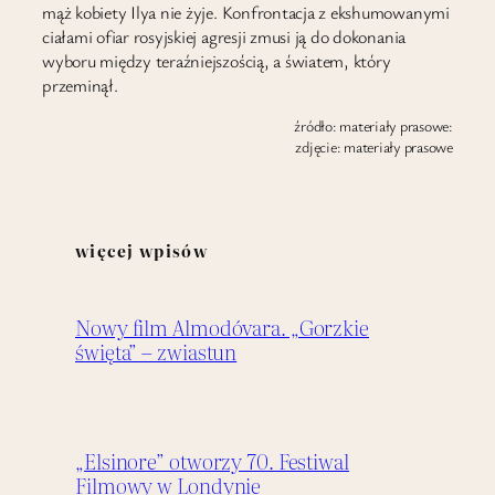
mąż kobiety Ilya nie żyje. Konfrontacja z ekshumowanymi
ciałami ofiar rosyjskiej agresji zmusi ją do dokonania
wyboru między teraźniejszością, a światem, który
przeminął.
źródło: materiały prasowe:
zdjęcie: materiały prasowe
więcej wpisów
Nowy film Almodóvara. „Gorzkie
święta” – zwiastun
„Elsinore” otworzy 70. Festiwal
Filmowy w Londynie