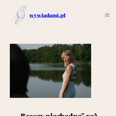
wywiadami.pl
Przejdź
do
treści
„Rzeczy niezbędne” reż.