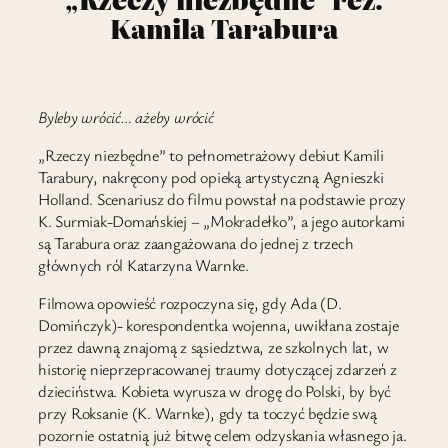
Kamila Tarabura
Byleby wr
ó
cić… ażeby wr
ó
cić
„Rzeczy niezbędne” to pełnometrażowy debiut Kamili
Tarabury, nakręcony pod opieką artystyczną Agnieszki
Holland. Scenariusz do filmu powstał na podstawie prozy
K. Surmiak-Domańskiej – „Mokradełko”, a jego autorkami
są Tarabura oraz zaangażowana do jednej z trzech
głównych ról Katarzyna Warnke.
Filmowa opowieść rozpoczyna się, gdy Ada (D.
Domińczyk)- korespondentka wojenna, uwikłana zostaje
przez dawną znajomą z sąsiedztwa, ze szkolnych lat, w
historię nieprzepracowanej traumy dotyczącej zdarzeń z
dzieciństwa. Kobieta wyrusza w drogę do Polski, by być
przy Roksanie (K. Warnke), gdy ta toczyć będzie swą
pozornie ostatnią już bitwę celem odzyskania własnego ja.