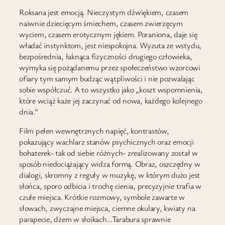
Roksana jest emocją. Nieczystym dźwiękiem, czasem
naiwnie dziecięcym śmiechem, czasem zwierzęcym
wyciem, czasem erotycznym jękiem. Poraniona, daje się
władać instynktom, jest niespokojna. Wyzuta ze wstydu,
bezpośrednia, łaknąca fizyczności drugiego człowieka,
wymyka się pożądanemu przez społeczeństwo wzorcowi
ofiary tym samym budząc wątpliwości i nie pozwalając
sobie współczuć. A to wszystko jako „koszt wspomnienia,
które wciąż każe jej zaczynać od nowa, każdego kolejnego
dnia.”
Film pełen wewnętrznych napięć, kontrastów,
pokazujący wachlarz stanów psychicznych oraz emocji
bohaterek- tak od siebie różnych- zrealizowany został w
sposób niedociążający widza formą. Obraz, oszczędny w
dialogi, skromny z reguły w muzykę, w którym dużo jest
słońca, sporo odbicia i trochę cienia, precyzyjnie trafia w
czułe miejsca. Krótkie rozmowy, symbole zawarte w
słowach, zwyczajne miejsca, ciemne okulary, kwiaty na
parapecie, dżem w słoikach…Tarabura sprawnie