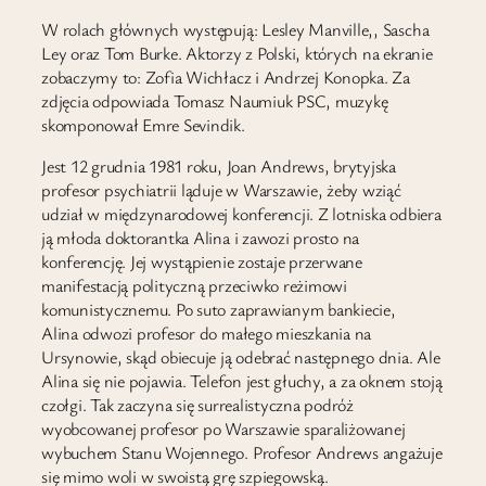
W rolach głównych występują: Lesley Manville,, Sascha
Ley oraz Tom Burke. Aktorzy z Polski, których na ekranie
zobaczymy to: Zofia Wichłacz i Andrzej Konopka. Za
zdjęcia odpowiada Tomasz Naumiuk PSC, muzykę
skomponował Emre Sevindik.
Jest 12 grudnia 1981 roku, Joan Andrews, brytyjska
profesor psychiatrii ląduje w Warszawie, żeby wziąć
udział w międzynarodowej konferencji. Z lotniska odbiera
ją młoda doktorantka Alina i zawozi prosto na
konferencję. Jej wystąpienie zostaje przerwane
manifestacją polityczną przeciwko reżimowi
komunistycznemu. Po suto zaprawianym bankiecie,
Alina odwozi profesor do małego mieszkania na
Ursynowie, skąd obiecuje ją odebrać następnego dnia. Ale
Alina się nie pojawia. Telefon jest głuchy, a za oknem stoją
czołgi. Tak zaczyna się surrealistyczna podróż
wyobcowanej profesor po Warszawie sparaliżowanej
wybuchem Stanu Wojennego. Profesor Andrews angażuje
się mimo woli w swoistą grę szpiegowską.