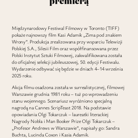
premierą
Międzynarodowy Festiwal Filmowy w Toronto (TIFF)
pokaże najnowszy film Kasi Adamik „Zima pod znakiem
Wrony”. Produkcja zrealizowana przy wsparciu Telewizji
Polskiej S.A., Silesii Film oraz współfinansowana przez
Polski Instytut Sztuki Filmowej, zakwalifikowana została
do oficjalnej selekcji jubileuszowej, 50. edycji Festiwalu.
Wydarzenie odbywać się będzie w dniach 4–14 września
2025 roku.
Akcja filmu osadzona została w surrealistycznej, filmowej
Warszawie grudnia 1981 roku – tuż po wprowadzeniu
stanu wojennego. Scenariusz wyróżniono specjalną
nagrodą na Cannes ScripTeast 2018. Na podstawie
opowiadania Olgi Tokarczuk – laureatki literackiej
Nagrody Nobla i Man Booker Prize Olgi Tokarczuk –
„Profesor Andrews w Warszawie”, napisały go: Sandra
Buchta, Lucinda Coxon i Kasia Adamik.