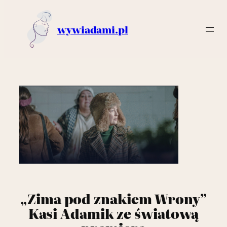
wywiadami.pl
Przejdź
do
treści
„Zima pod znakiem Wrony”
Kasi Adamik ze światową